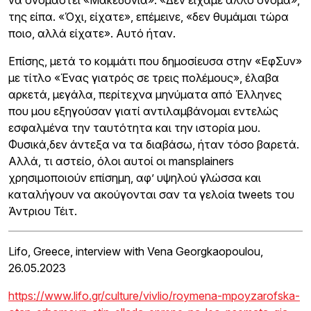
της είπα. «Όχι, είχατε», επέμεινε, «δεν θυμάμαι τώρα
ποιο, αλλά είχατε». Αυτό ήταν.
Επίσης, μετά το κομμάτι που δημοσίευσα στην «ΕφΣυν»
με τίτλο «Ένας γιατρός σε τρεις πολέμους», έλαβα
αρκετά, μεγάλα, περίτεχνα μηνύματα από Έλληνες
που μου εξηγούσαν γιατί αντιλαμβάνομαι εντελώς
εσφαλμένα την ταυτότητα και την ιστορία μου.
Φυσικά,δεν άντεξα να τα διαβάσω, ήταν τόσο βαρετά.
Αλλά, τι αστείο, όλοι αυτοί οι mansplainers
χρησιμοποιούν επίσημη, αφ’ υψηλού γλώσσα και
καταλήγουν να ακούγονται σαν τα γελοία tweets του
Άντριου Τέιτ.
Lifo, Greece, interview with Vena Georgkaopoulou,
26.05.2023
https://www.lifo.gr/culture/vivlio/roymena-mpoyzarofska-