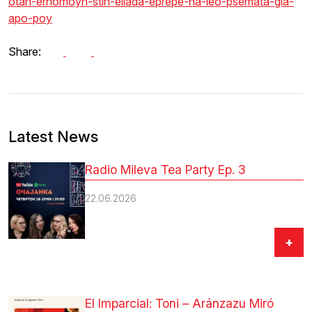
otan-erhomoyn-stin-ellada-eprepe-na-leo-psemata-gia-
apo-poy
Share:
Latest News
Radio Mileva Tea Party Ep. 3
22.06.2026
+
El Imparcial: Toni – Aránzazu Miró