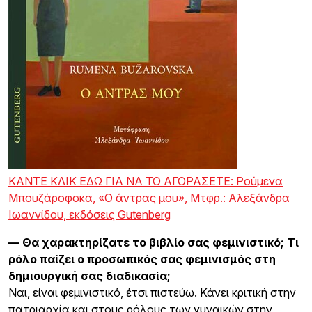
ΚΑΝΤΕ ΚΛΙΚ ΕΔΩ ΓΙΑ ΝΑ ΤΟ ΑΓΟΡΑΣΕΤΕ: Ρούμενα
Μπουζάροφσκα, «Ο άντρας μου», Μτφρ.: Αλεξάνδρα
Ιωαννίδου, εκδόσεις Gutenberg
— Θα χαρακτηρίζατε το βιβλίο σας φεμινιστικό; Τι
ρόλο παίζει ο προσωπικός σας φεμινισμός στη
δημιουργική σας διαδικασία;
Ναι, είναι φεμινιστικό, έτσι πιστεύω. Κάνει κριτική στην
πατριαρχία και στους ρόλους των γυναικών στην