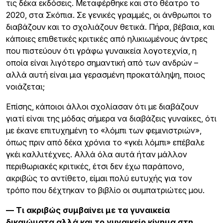
τις δέκα εκδόσεις. Μεταφέρθηκε και στο θέατρο το
2020, στα Σκόπια. Σε γενικές γραμμές, οι άνθρωποι το
διαβάζουν και το σχολιάζουν θετικά. Πήρα, βέβαια, και
κάποιες επιθετικές κριτικές από ηλικιωμένους άντρες
που πιστεύουν ότι γράφω γυναικεία λογοτεχνία, η
οποία είναι λιγότερο σημαντική από των ανδρών –
αλλά αυτή είναι μια γερασμένη προκατάληψη, ποιος
νοιάζεται;
Επίσης, κάποιοι άλλοι σχολίασαν ότι με διαβάζουν
γιατί είναι της μόδας σήμερα να διαβάζεις γυναίκες, ότι
με έκανε επιτυχημένη το «λόμπι των φεμινιστριών»,
όπως πριν από δέκα χρόνια το «γκέι λόμπι» επέβαλε
γκέι καλλιτέχνες. Αλλά όλα αυτά ήταν μάλλον
περιθωριακές κριτικές, έτσι δεν έχω παράπονο,
ακριβώς το αντίθετο, είμαι πολύ ευτυχής για τον
τρόπο που δέχτηκαν το βιβλίο οι συμπατριώτες μου.
— Τι ακριβώς συμβαίνει με τα γυναικεία
δικαιώματα αλλά και το γυναικείο κίνημα στη