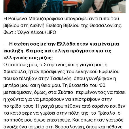
Η Ρούμενα Μπουζαρόφσκα υπογράφει αντίτυπα του
βιβλίου στη Διεθνή Έκθεση Βιβλίου της Θεσσαλονίκης.
Φωτ.: Όλγα Δέικου/LiFO
— Η σχέση σας με την Ελλάδα ήταν για μένα μια
έκπληξη. Θα μας πείτε λίγα πράγματα για τις
ελληνικές σας ρίζες;
O παππούς μου, ο Στέφανος, και η γιαγιά μου, η
Χρυσούλα, ήταν πρόσφυγες του ελληνικού Εμφυλίου
που κατέληξαν στην Τασκένδη, όπου γεννήθηκαν η
μητέρα μου και η θεία μου. Τη δεκαετία του ’60
μετακόμισαν, όμως, στα Σκόπια, περιμένοντας να πέσει
η χούντα για να μπορέσουν να επιστρέψουν στην
πατρίδα τους. Η γιαγιά μου πέθανε από καρκίνο και δεν
τα κατάφερε να γυρίσει στην πόλη της, τα Τρίκαλα, ο
παππούς μου όμως επέστρεψε. Και όπως ήταν γιατρός
άνοιξε ένα ιατρείο στη Θεσσαλονίκη, όπου και πέθανε