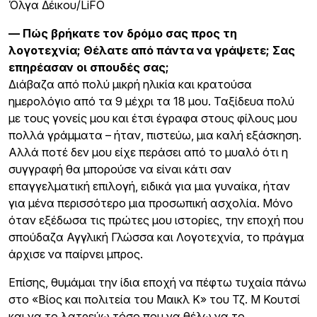
Όλγα Δέικου/LiFO
— Πώς βρήκατε τον δρόμο σας προς τη
λογοτεχνία; Θέλατε από πάντα να γράψετε; Σας
επηρέασαν οι σπουδές σας;
Διάβαζα από πολύ μικρή ηλικία και κρατούσα
ημερολόγιο από τα 9 μέχρι τα 18 μου. Ταξίδευα πολύ
με τους γονείς μου και έτσι έγραφα στους φίλους μου
πολλά γράμματα – ήταν, πιστεύω, μια καλή εξάσκηση.
Αλλά ποτέ δεν μου είχε περάσει από το μυαλό ότι η
συγγραφή θα μπορούσε να είναι κάτι σαν
επαγγελματική επιλογή, ειδικά για μια γυναίκα, ήταν
για μένα περισσότερο μια προσωπική ασχολία. Μόνο
όταν εξέδωσα τις πρώτες μου ιστορίες, την εποχή που
σπούδαζα Αγγλική Γλώσσα και Λογοτεχνία, το πράγμα
άρχισε να παίρνει μπρος.
Επίσης, θυμάμαι την ίδια εποχή να πέφτω τυχαία πάνω
στο «Βίος και πολιτεία του Μαικλ Κ» του Τζ. Μ Κουτσί
και να το λατρεύω τόσο που να θέλω να το