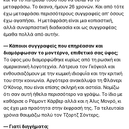
μεταφράσω. Το έκανα, ήμουν 26 χρονών. Και από τότε
έχω μεταφράσει περισσότερους συγγραφείς απ’ όσους
έχω αγαπήσει. Η μετάφράση είναι μια κοπιαστική,
αλλά συναρπαστική διαδικασία και ως συγγραφέας
έμαθα πολλά από αυτήν.
— Κάποιοι συγγραφείς που επηρέασαν και
διαμόρφωσαν το μοντέρνο, επιθετικό σας ύφος;
Το ύφος μου διαμορφώθηκε κυρίως από τη ρωσική και
αμερικανική λογοτεχνία. Λάτρευα τον Γκόγκολ και
ενθουσιαζόμουν με την κωμική ιδιοφυΐα και την κριτική
του στην κοινωνία. Αργότερα ανακάλυψα τη Φλάνερι
Ο’Κόνορ, που είναι επίσης σκληρή και αστεία. Νομίζω
ότι σαν αυτή ήθελα περισσότερο να γράψω. Το ίδιο με
καθόρισε ο Ρέιμοντ Κάρβερ αλλά και η Άλις Μονρό, κι
ας έχει μια πραότητα στην έκφρασή της. Τα τελευταία
χρόνια θαυμάζω πολύ τον Τζορτζ Σόντερς.
— Γιατί διηγήματα;