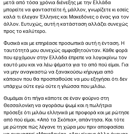
μετά από τόσα χρόνια διένεξης με την Ελλάδα
μπορείτε να φανταστείτε ή, μάλλον, γνωρίζετε κι εσείς
καλά τι έλεγαν Έλληνες και Μακεδόνες ο ένας για τον
άλλον. Ευτυχώς, αυτή η κατάσταση αλλάζει συνεχώς
προς το καλύτερο.
Φυσικά και με επηρέασε προσωπικά αυτή η ένταση. Η
ταυτότητά μου συνεχώς αμφισβητούνταν. Κάθε φορά
που ερχόμουν στην Ελλάδα έπρεπε να λογοκρίνω τον
εαυτό μου και να λέω ψέματα για το από πού είμαι. Για
να μην αναγκαστώ να ξανακούσω κήρυγμα από
κάποιον που θα προσπαθούσε να μου εξηγήσει ότι δεν
υπάρχω ούτε εγώ ούτε η γλώσσα που μιλάω.
Θυμάμαι ότι πήγα κάποτε σε έναν φούρνο στη
Θεσσαλονίκη να αγοράσω ψωμί και η πωλήτρια
πρόσεξε ότι μιλάω ελληνικά με προφορά και με ρώτησε
από πού είμαι. «Από τα Σκόπια», απάντησα. Και τότε
με ρώτησε πώς λέγανε τη χώρα μου πριν αποφασίσει
να ονομαστεί «Μακεδονία». «Δεν είχαμε άλλο όνομα»,