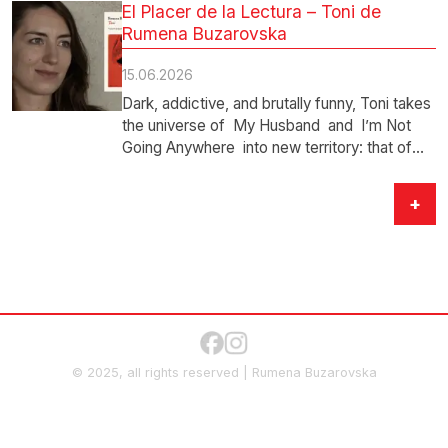
El Placer de la Lectura – Toni de
Rumena Buzarovska
15.06.2026
Dark, addictive, and brutally funny, Toni takes
the universe of My Husband and I’m Not
Going Anywhere into new territory: that of
the great…
+
© 2025, all rights reserved | Rumena Buzarovska