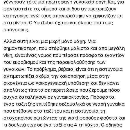
γέννησαν τότε μια πρωτοφανή γυναικεία οργή.Και, για
φανταστείτε το, σήμερα και οι δυο αντιμετωπίζουν
κατηγορίες, ενώ τους απαγoρεύτηκε να εμφανίζονται
στα μίντια. Ο YouTuber έχασε και όλους του τους
σπόνσορες.
Αλλά αυτή είναι μια μικρή μόνο μάχη. Μια
σημαντικότερη, που στέφθηκε μάλιστα και από μεγάλη
νίκη, είναι ένας νόμος που πέρασε πρόσφατα εναντίον
του εκφοβισμού και της παρακολούθησης των
γυναικών. Το πρόβλημα, βέβαια, είναι ότι η αστυνομία
αντιμετωπίζει ακόμα την κακοποίηση μέσα στην
οικογένεια ως «οικογενειακή υπόθεση» και δεν κάνει
απολύτως τίποτα σε περιπτώσεις που ξέρουμε πόσο
συχνά καταλήγουν σε γυναικοκτονίες. Πρόσφατα,
ένας ταξιτζής επιτέθηκε σεξουαλικά σε νεαρή γυναίκα
που επέβαινε στο ταξί του και η αστυνομία τη
στοχοποίησε ρωτώντας της γιατί φορούσε φούστα και
τι δουλειά είχε σε ένα ταξί στις 4 τη νύχτα. Ο οδηγός