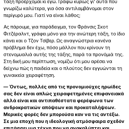
τάξη προέρχομαι κι εγώ. Γράφω κυρίως γι’ αυτά που
γνωρίζω καλύτερα, για όσα αντιλαμβάνομαι στον
περίγυρό μου. Γιατί να είναι λάθος;
Ας πάρουμε, για παράδειγμα, τον Φράνσις Σκοτ
Φιτζέραλντ, γράφει μόνο για την ανώτερη τάξη, το ίδιο
κάνει και ο Τζον Τσίβερ. Ως αναγνώστρια κανένα
πρόβλημα δεν έχω, πόσο μάλλον που κρίνουν τη
στενομυαλιά αυτής της τάξης, παρά τα προνόμιά της.
Στη δική μου περίπτωση, νομίζω ότι μου αρέσει να
δείχνω πώς η παιδεία και ο πλούτος δεν εγγυώνται τη
γυναικεία χειραφέτηση.
— Όντως, πολλές από τις προνομιούχες ηρωίδες
σας δεν είναι απλώς χειραφετημένες επιφανειακά
αλλά είναι και αντιπαθέστατα φερέφωνα των
ανδροκρατικών απόψεων και προκαταλήψεων.
Μερικές φορές δεν μπορούσα καν να τις αντέξω.
Σε μια εποχή που η ιδεολογική ατμόσφαιρα σχεδόν
επιτάσσει μια τέχνη που να ανακαλύπτει και