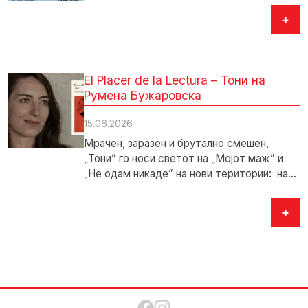
+
El Placer de la Lectura – Тони на
Румена Бужаровска
15.06.2026
Мрачен, заразен и брутално смешен,
„Тони” го носи светот на „Мојот маж” и
„Не одам никаде” на нови територии: на…
+