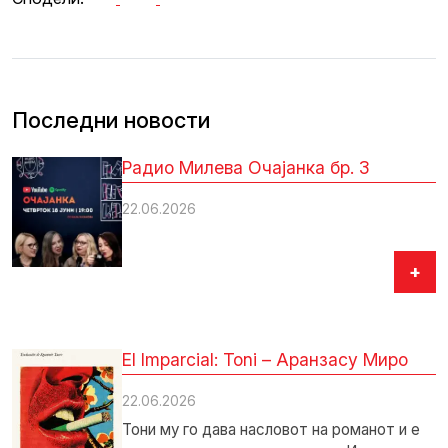
Последни новости
Радио Милева Очајанка бр. 3
22.06.2026
+
El Imparcial: Toni – Аранзасу Миро
22.06.2026
Тони му го дава насловот на романот и е