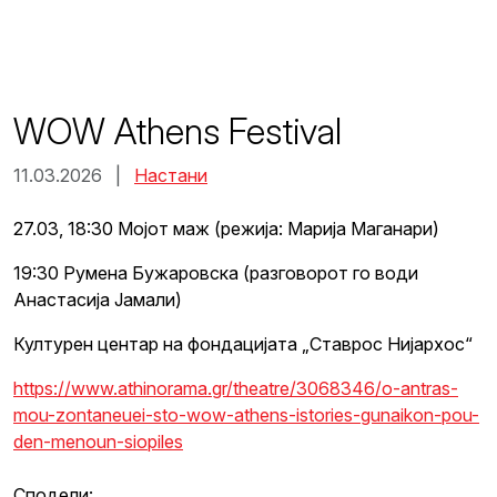
Skip
to
content
WOW Athens Festival
11.03.2026 |
Настани
27.03, 18:30 Мојот маж (режија: Марија Маганари)
19:30 Румена Бужаровска (разговорот го води
Анастасија Јамали)
Културен центар на фондацијата „Ставрос Нијархос“
https://www.athinorama.gr/theatre/3068346/o-antras-
mou-zontaneuei-sto-wow-athens-istories-gunaikon-pou-
den-menoun-siopiles
Сподели: