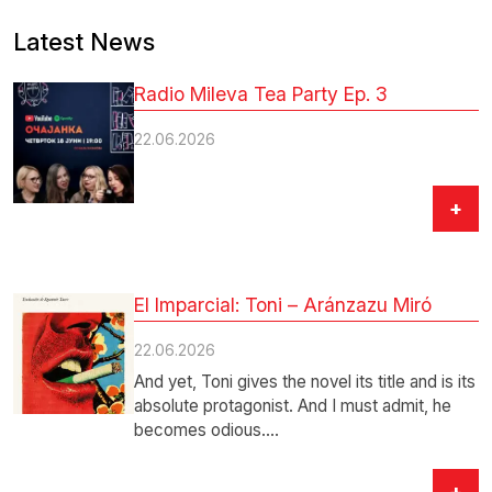
Latest News
Radio Mileva Tea Party Ep. 3
22.06.2026
+
El Imparcial: Toni – Aránzazu Miró
22.06.2026
And yet, Toni gives the novel its title and is its
absolute protagonist. And I must admit, he
becomes odious.…
+