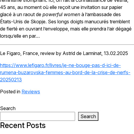
féminisme triomphant. Ici, on fait la connaissance de Vesna,
45 ans, au moment où elle reçoit une invitation sur papier
glacé à un raout de
powerful women
à l’ambassade des
États-Unis de Skopje. Ses longs doigts manucurés tremblent
de fierté en ouvrant l’enveloppe, mais elle prendra l’air dégagé
lorsqu’elle en par…
Le Figaro, France, review by Astrid de Larminat, 13.02.2025
https://www.lefigaro.fr/livres/je-ne-bouge-pas-d-ici-de-
rumena-buzarovska-femmes-au-bord-de-la-crise-de-nerfs-
20250213
Posted in
Reviews
Search
Search
Recent Posts