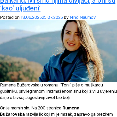
Balkanu. Mi smo njima divljaci, a oni su
‘kao‘ uljuđeni‘
Posted on
18.06.2025
25.07.2025
by
Nino Naumov
Rumena Bužarovska u romanu “Toni” piše o muškarcu
gubitniku, privilegiranom i razmaženom sinu koji živi u uvjerenju
da je u bivšoj Jugoslaviji život bio bolji
On je mamin sin. Na 200 stranica
Rumena
Bužarovska
razvija lik koji mi je mrzak, zapravo ga prezirem