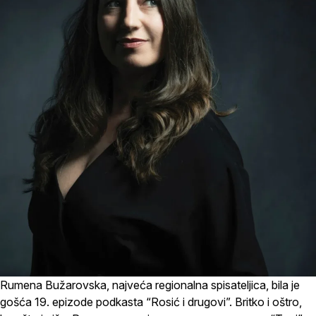
Rumena Bužarovska, najveća regionalna spisateljica, bila je
gošća 19. epizode podkasta “Rosić i drugovi”. Britko i oštro,