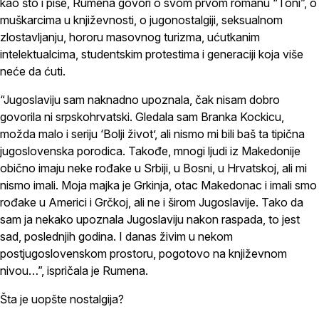
kao što i piše, Rumena govori o svom prvom romanu “Toni”, o
muškarcima u književnosti, o jugonostalgiji, seksualnom
zlostavljanju, hororu masovnog turizma, ućutkanim
intelektualcima, studentskim protestima i generaciji koja više
neće da ćuti.
“Jugoslaviju sam naknadno upoznala, čak nisam dobro
govorila ni srpskohrvatski. Gledala sam Branka Kockicu,
možda malo i seriju ‘Bolji život’, ali nismo mi bili baš ta tipična
jugoslovenska porodica. Takođe, mnogi ljudi iz Makedonije
obično imaju neke rođake u Srbiji, u Bosni, u Hrvatskoj, ali mi
nismo imali. Moja majka je Grkinja, otac Makedonac i imali smo
rođake u Americi i Grčkoj, ali ne i širom Jugoslavije. Tako da
sam ja nekako upoznala Jugoslaviju nakon raspada, to jest
sad, poslednjih godina. I danas živim u nekom
postjugoslovenskom prostoru, pogotovo na književnom
nivou…”, ispričala je Rumena.
Šta je uopšte nostalgija?