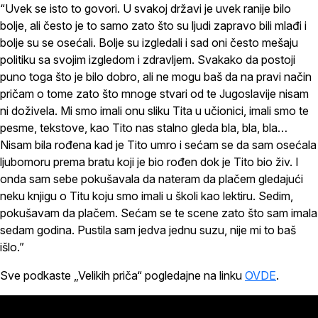
“Uvek se isto to govori. U svakoj državi je uvek ranije bilo
bolje, ali često je to samo zato što su ljudi zapravo bili mlađi i
bolje su se osećali. Bolje su izgledali i sad oni često mešaju
politiku sa svojim izgledom i zdravljem. Svakako da postoji
puno toga što je bilo dobro, ali ne mogu baš da na pravi način
pričam o tome zato što mnoge stvari od te Jugoslavije nisam
ni doživela. Mi smo imali onu sliku Tita u učionici, imali smo te
pesme, tekstove, kao Tito nas stalno gleda bla, bla, bla…
Nisam bila rođena kad je Tito umro i sećam se da sam osećala
ljubomoru prema bratu koji je bio rođen dok je Tito bio živ. I
onda sam sebe pokušavala da nateram da plačem gledajući
neku knjigu o Titu koju smo imali u školi kao lektiru. Sedim,
pokušavam da plačem. Sećam se te scene zato što sam imala
sedam godina. Pustila sam jedva jednu suzu, nije mi to baš
išlo.”
Sve podkaste „Velikih priča“ pogledajne na linku
OVDE
.