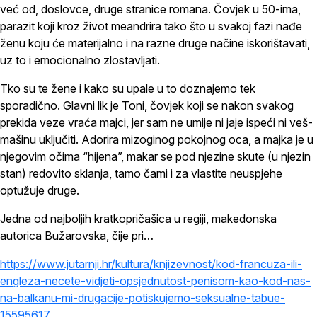
već od, doslovce, druge stranice romana. Čovjek u 50-ima,
parazit koji kroz život meandrira tako što u svakoj fazi nađe
ženu koju će materijalno i na razne druge načine iskorištavati,
uz to i emocionalno zlostavljati.
Tko su te žene i kako su upale u to doznajemo tek
sporadično. Glavni lik je Toni, čovjek koji se nakon svakog
prekida veze vraća majci, jer sam ne umije ni jaje ispeći ni veš-
mašinu uključiti. Adorira mizoginog pokojnog oca, a majka je u
njegovim očima “hijena”, makar se pod njezine skute (u njezin
stan) redovito sklanja, tamo čami i za vlastite neuspjehe
optužuje druge.
Jedna od najboljih kratkopričašica u regiji, makedonska
autorica Bužarovska, čije pri…
https://www.jutarnji.hr/kultura/knjizevnost/kod-francuza-ili-
engleza-necete-vidjeti-opsjednutost-penisom-kao-kod-nas-
na-balkanu-mi-drugacije-potiskujemo-seksualne-tabue-
15595617