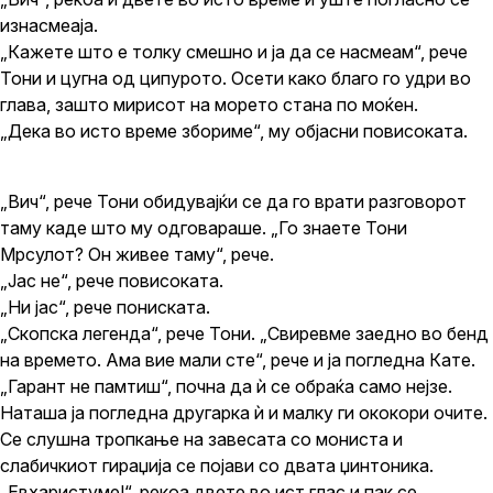
изнасмеаја.
„Кажете што е толку смешно и ја да се насмеам“, рече
Тони и цугна од ципурото. Осети како благо го удри во
глава, зашто мирисот на морето стана по моќен.
„Дека во исто време збориме“, му објасни повисоката.
„Вич“, рече Тони обидувајќи се да го врати разговорот
таму каде што му одговараше. „Го знаете Тони
Мрсулот? Он живее таму“, рече.
„Јас не“, рече повисоката.
„Ни јас“, рече пониската.
„Скопска легенда“, рече Тони. „Свиревме заедно во бенд
на времето. Ама вие мали сте“, рече и ја погледна Кате.
„Гарант не памтиш“, почна да ѝ се обраќа само нејзе.
Наташа ја погледна другарка ѝ и малку ги ококори очите.
Се слушна тропкање на завесата со мониста и
слабичкиот гираџија се појави со двата џинтоника.
„Евхаристуме!“, рекоа двете во ист глас и пак се