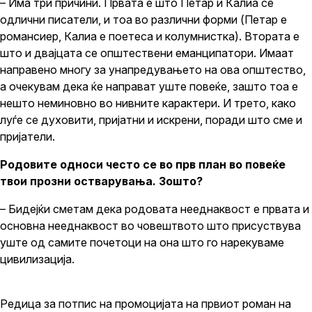
– Има три причини. Првата е што Петар и Калиа се
одлични писатели, и тоа во различни форми (Петар е
романсиер, Калиа е поетеса и колумнистка). Втората е
што и двајцата се општествени еманципатори. Имаат
направено многу за унапредувањето на ова општество,
а очекувам дека ќе направат уште повеќе, зашто тоа е
нешто неминовно во нивните карактери. И трето, како
луѓе се духовити, пријатни и искрени, поради што сме и
пријатели.
Родовите односи често се во прв план во повеќе
твои прозни остварувања. Зошто?
– Бидејќи сметам дека родовата нееднаквост е првата и
основна нееднаквост во човештвото што присуствува
уште од самите почетоци на она што го нарекуваме
цивилизација.
Редица за потпис на промоцијата на првиот роман на