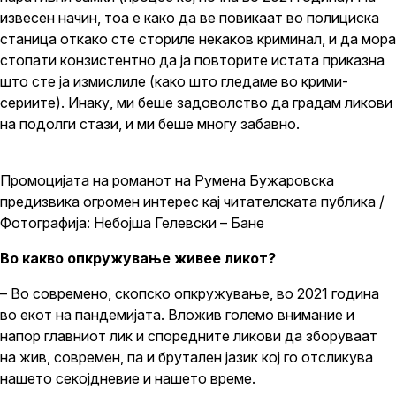
извесен начин, тоа е како да ве повикаат во полициска
станица откако сте сториле некаков криминал, и да мора
стопати конзистентно да ја повторите истата приказна
што сте ја измислиле (како што гледаме во крими-
сериите). Инаку, ми беше задоволство да градам ликови
на подолги стази, и ми беше многу забавно.
Промоцијата на романот на Румена Бужаровска
предизвика огромен интерес кај читателската публика /
Фотографија: Небојша Гелевски – Бане
Во какво опкружување живее ликот?
– Во современо, скопско опкружување, во 2021 година
во екот на пандемијата. Вложив големо внимание и
напор главниот лик и споредните ликови да зборуваат
на жив, современ, па и брутален јазик кој го отсликува
нашето секојдневие и нашето време.