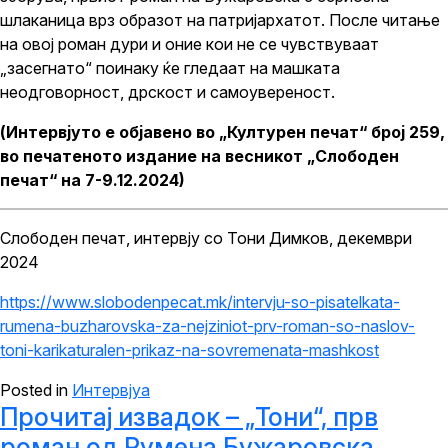
шлаканица врз образот на патријархатот. После читање
на овој роман дури и оние кои не се чувствуваат
„засегнато“ поинаку ќе гледаат на машката
неодговорност, дрскост и самоувереност.
(Интервјуто е објавено во „Културен печат“ број 259,
во печатеното издание на весникот „Слободен
печат“ на 7-9.12.2024)
Слободен печат, интервју со Тони Димков, декември
2024
https://www.slobodenpecat.mk/intervju-so-pisatelkata-
rumena-buzharovska-za-nejziniot-prv-roman-so-naslov-
toni-karikaturalen-prikaz-na-sovremenata-mashkost
Posted in
Интервјуа
Прочитај извадок – „Тони“, прв
роман од Румена Бужаровска