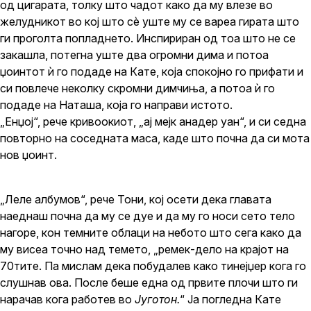
од цигарата, толку што чадот како да му влезе во
желудникот во кој што сѐ уште му се вареа гирата што
ги проголта попладнето. Инспириран од тоа што не се
закашла, потегна уште два огромни дима и потоа
џоинтот ѝ го подаде на Кате, која спокојно го прифати и
си повлече неколку скромни димчиња, а потоа ѝ го
подаде на Наташа, која го направи истото.
„Енџој“, рече кривоокиот, „ај мејк анадер уан“, и си седна
повторно на соседната маса, каде што почна да си мота
нов џоинт.
„Леле албумов“, рече Тони, кој осети дека главата
наеднаш почна да му се дуе и да му го носи сето тело
нагоре, кон темните облаци на небото што сега како да
му висеа точно над темето, „ремек-дело на крајот на
70тите. Па мислам дека побудалев како тинејџер кога го
слушнав ова. После беше една од првите плочи што ги
нарачав кога работев во
Југотон.
“ Ја погледна Кате