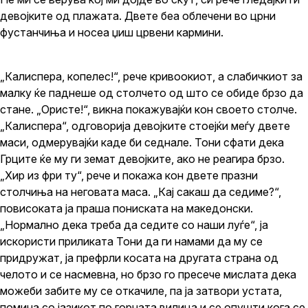
девојките од плажата. Двете беа облечени во црни
фустанчиња и носеа џиш црвени кармини.
„Калиспера, копелес!“, рече кривоокиот, а слабичкиот за
малку ќе паднеше од столчето од што се обиде брзо да
стане. „Ористе!“, викна покажувајќи кон своето столче.
„Калиспера“, одговорија девојките стоејќи меѓу двете
маси, одмерувајќи каде би седнале. Тони сфати дека
Грците ќе му ги земат девојките, ако не реагира брзо.
„Хир из фри ту“, рече и покажа кон двете празни
столчиња на неговата маса. „Кај сакаш да седиме?“,
повисоката ја праша пониската на македонски.
„Нормално дека треба да седите со наши луѓе“, ја
искористи приликата Тони да ги намами да му се
придружат, ја префрли косата на другата страна од
челото и се насмевна, но брзо го пресече мислата дека
можеби забите му се откачиле, па ја затвори устата,
помина со јазикот по горната вилица и се опушти кога се