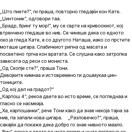
„Што пиете?“, ги праша, повторно гледајќи кон Кате.
„Џинтоник“, одговори таа.
„Брадр, бринг ту мор!“, му се сврте на кривоокиот, кој
втренчено гледаше во нив. Се чинеше дека со едното
око ја гледа Кате, а со другото Наташа, иако со прстите
моташе цигара. Слабичкиот рипна од масата и
посветено тргна кон вратата. Се слушна како затропка
завесата од реси со мониста.
„Од Скопје сте?“, праша Тони.
Девојките кимнаа и истовремено ги дошмукаа џин-
тониците.
„Од кој дел на градот?“
„Карпош 4“, рекоа двете во исто време, се погледнаа и
гласно се насмеаја.
„Ха, карпошанки“, рече Тони како да знае некоја тајна за
нив, па запали нова цигара. „Разловечко?“, праша,
сакајќи да покаже дека добро го знае нивното маало.
„Вич“, рекоа и двете во исто време и уште погласно се