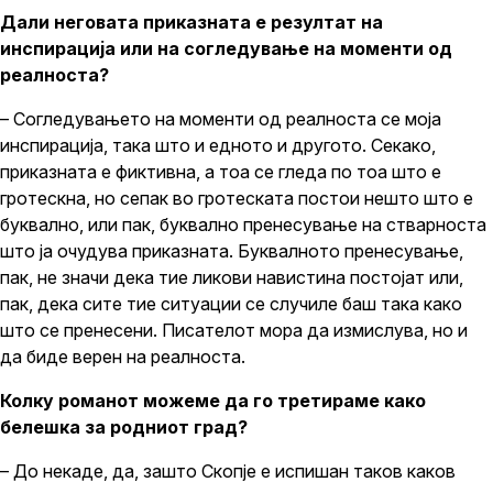
Дали неговата приказната е резултат на
инспирација или на согледување на моменти од
реалноста?
– Согледувањето на моменти од реалноста се моја
инспирација, така што и едното и другото. Секако,
приказната е фиктивна, а тоа се гледа по тоа што е
гротескна, но сепак во гротеската постои нешто што е
буквално, или пак, буквално пренесување на стварноста
што ја очудува приказната. Буквалното пренесување,
пак, не значи дека тие ликови навистина постојат или,
пак, дека сите тие ситуации се случиле баш така како
што се пренесени. Писателот мора да измислува, но и
да биде верен на реалноста.
Колку романот можеме да го третираме како
белешка за родниот град?
– До некаде, да, зашто Скопје е испишан таков каков