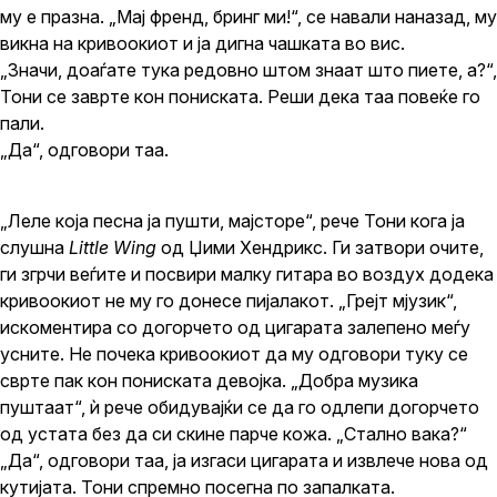
му е празна. „Мај френд, бринг ми!“, се навали наназад, му
викна на кривоокиот и ја дигна чашката во вис.
„Значи, доаѓате тука редовно штом знаат што пиете, а?“,
Тони се заврте кон пониската. Реши дека таа повеќе го
пали.
„Да“, одговори таа.
„Леле која песна ја пушти, мајсторе“, рече Тони кога ја
слушна
Little Wing
од Џими Хендрикс. Ги затвори очите,
ги згрчи веѓите и посвири малку гитара во воздух додека
кривоокиот не му го донесе пијалакот. „Грејт мјузик“,
искоментира со догорчето од цигарата залепено меѓу
усните. Не почека кривоокиот да му одговори туку се
сврте пак кон пониската девојка. „Добра музика
пуштаат“, ѝ рече обидувајќи се да го одлепи догорчето
од устата без да си скине парче кожа. „Стално вака?“
„Да“, одговори таа, ја изгаси цигарата и извлече нова од
кутијата. Тони спремно посегна по запалката.