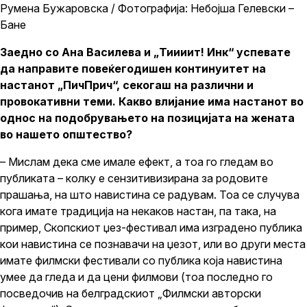
Румена Бужаровска / Фотографија: Небојша Гелевски –
Бане
Заедно со Ана Василева и „Тиииит! Инк“ успевате
да направите повеќегодишен континуитет на
настанот „ПичПрич“, секогаш на различни и
провокативни теми. Какво влијание има настанот во
однос на подобрувањето на позицијата на жената
во нашето општество?
– Мислам дека сме имале ефект, а тоа го гледам во
публиката – колку е сензитивизирана за родовите
прашања, на што навистина се радувам. Тоа се случува
кога имате традиција на некаков настан, па така, на
пример, Скопскиот џез-фестивал има изградено публика
кои навистина се познавачи на џезот, или во други места
имате филмски фестивали со публика која навистина
умее да гледа и да цени филмови (тоа последно го
посведочив на белградскиот „Филмски авторски