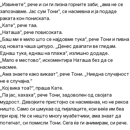
„Извинете“, рече и си ги лизна горните заби, „ама не се
запознавме. Јас сум Тони“, се насмевна и ја подаде
раката кон пониската.
„Кате“, рече таа.
„Наташа“, рече повисоката.
„Баш ми е мило што се најдовме тука“, рече Тони и пивна
од новата чаша ципуро. „Денес двапати ве гледам.
Еднаш тука, еднаш на плажа“, излишно додаде.
„Мало е местово“, искоментира Наташа без да се
насмее.
„Ама знаете како викаат“, рече Тони. „Ниедна случајност
не е случајна.“
„Кој вика тоа?“, праша Кате.
„Па јас, хахаха“, рече Тони, задоволен од својата
мудрост. Девојките пристојно се насмевнаа, но не рекоа
ништо. Само си шмукаа од пијалаците, кои веќе им беа
при крај. Не се нешто многу муабетчики, ама знаат да
потегнат, си помисли Тони. Сега ќе ги анимирам, си рече.