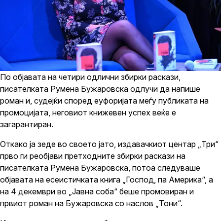
По објавата на четири одлични збирки раскази,
писателката Румена Бужаровска одлучи да напише
роман и, судејќи според еуфоријата меѓу публиката на
промоцијата, неговиот книжевен успех веќе е
загарантиран.
Откако ја зеде во своето јато, издавачкиот центар „Три“
прво ги реобјави претходните збирки раскази на
писателката Румена Бужаровска, потоа следуваше
објавата на есеистичката книга „Господ, па Америка“, а
на 4 декември во „Јавна соба“ беше промовиран и
првиот роман на Бужаровска со наслов „Тони“.