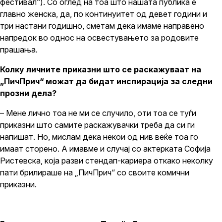
фестивал“). Со оглед на тоа што нашата публика е
главно женска, да, по континуитет од девет години и
три настани годишно, сметам дека имаме направено
напредок во однос на освестувањето за родовите
прашања.
Колку личните приказни што се раскажуваат на
„ПичПрич“ можат да бидат инспирација за следни
прозни дела?
– Мене лично тоа не ми се случило, оти тоа се туѓи
приказни што самите раскажувачки треба да си ги
напишат. Но, мислам дека некои од нив веќе тоа го
имаат сторено. А имавме и случај со актерката Софија
Ристевска, која разви стендап-кариера откако неколку
пати брилираше на „ПичПрич“ со своите комични
приказни.