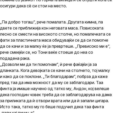
осигури дека сѐ си стои на место.
„Па добро тогаш“, рече помалата. Другата кимна, па
двете се приближија кон неговата маса. Повисоката
лесно се смести на високото столче, но помалечката се
фати за пластичната маса обидувајќи се да си помогне
да се качи и за малку ќе ја превртеше. „Превисоко ми е“,
рече смеејќи се, но Тони веќе стоеше до неа со
подадена рака.
„Дозволи ми да ти помогнам“, ѝ рече фаќајќи ја за
дланката. Кога девојката се качи на столчето, тој малку
и како да се поклони. „Ти благодарам“, побрза да каже
пред таа да има можност да му се заблагодари. Таа
финта ја имаше научено од татко му, Андон, кој велеше
дека господин човек треба да се заблагодарува на дама
за приликата да ѝ отвори врата или да ѝ запали цигара.
Исто така, татко му го беше подучил дека таа финта
„пали кај пичиња“.