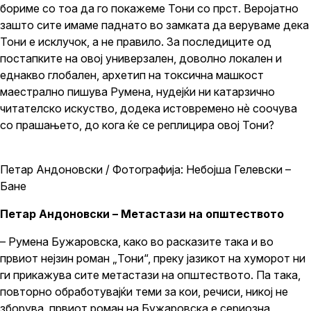
бориме со тоа да го покажеме Тони со прст. Веројатно
зашто сите имаме паднато во замката да веруваме дека
Тони е исклучок, а не правило. За последиците од
постапките на овој универзален, доволно локален и
еднакво глобален, архетип на токсична машкост
маестрално пишува Румена, нудејќи ни катарзично
читателско искуство, додека истовремено нѐ соочува
со прашањето, до кога ќе се реплицира овој Тони?
Петар Андоновски / Фотографија: Небојша Гелевски –
Бане
Петар Андоновски – Метастази на општеството
– Румена Бужаровска, како во расказите така и во
првиот нејзин роман „Тони“, преку јазикот на хуморот ни
ги прикажува сите метастази на општеството. Па така,
повторно обработувајќи теми за кои, речиси, никој не
зборува, првиот роман на Бужаровска е сериозна