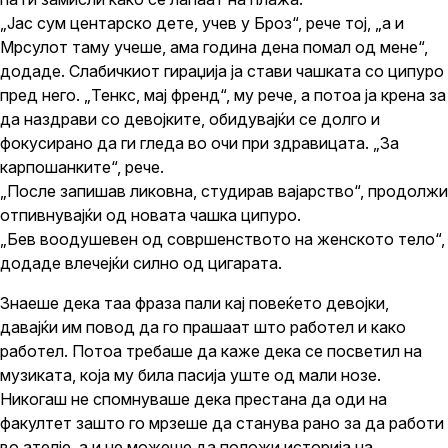
„Јас сум центарско дете, учев у Броз“, рече тој, „а и
Мрсулот таму учеше, ама година дена помал од мене“,
додаде. Слабичкиот гираџија ја стави чашката со ципуро
пред него. „Тенкс, мај френд“, му рече, а потоа ја крена за
да наздрави со девојките, обидувајќи се долго и
фокусирано да ги гледа во очи при здравицата. „За
карпошанките“, рече.
„После запишав ликовна, студирав вајарство“, продолжи
отпивнувајќи од новата чашка ципуро.
„Бев воодушевен од совршенството на женското тело“,
додаде влечејќи силно од цигарата.
Знаеше дека таа фраза пали кај повеќето девојки,
давајќи им повод да го прашаат што работел и како
работел. Потоа требаше да каже дека се посветил на
музиката, која му била пасија уште од мали нозе.
Никогаш не спомнуваше дека престана да оди на
факултет зашто го мрзеше да станува рано за да работи
во ателје, а и не можеше да положи историја на