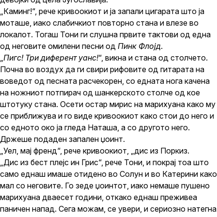
„Каминг!“, рече кривоокиот и ја запали цигарата што ја
моташе, иако слабичкиот повторно стана и влезе во
локалот. Тогаш Тони ги слушна првите тактови од една
од неговите омилени песни од
Пинк Флојд
.
„
Пигс!
Три диферент уанс!
“, викна и стана од столчето.
Почна во воздух да ги свири рифовите од гитарата на
воведот од песната расчекорен, со едната нога качена
на ножниот потпирач од шанкерското столче од кое
штотуку стана. Осети остар мирис на марихуана како му
се приближува и го виде кривоокиот како стои до него и
со едното око ја гледа Наташа, а со другото него.
Држеше подаден запален џоинт.
„Уел, мај френд“, рече кривоокиот, „дис из Поркиз.
„Дис из бест плејс ин Грис“, рече Тони, и покрај тоа што
само еднаш имаше отидено во Солун и во Катерини како
мал со неговите. Го зеде џоинтот, иако немаше пушено
марихуана дваесет години, откако еднаш преживеа
паничен напад. Сега можам, се увери, и сериозно натегна