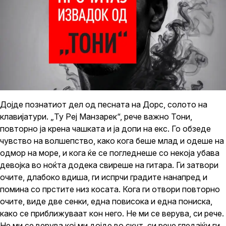
Дојде познатиот дел од песната на Дорс, солото на
клавијатури. „Ту Реј Манзарек“, рече важно Тони,
повторно ја крена чашката и ја допи на екс. Го обзеде
чувство на волшепство, како кога беше млад и одеше на
одмор на море, и кога ќе се погледнеше со некоја убава
девојка во ноќта додека свиреше на гитара. Ги затвори
очите, длабоко вдиша, ги испрчи градите нанапред и
помина со прстите низ косата. Кога ги отвори повторно
очите, виде две сенки, една повисока и една пониска,
како се приближуваат кон него. Не ми се верува, си рече.
Не ми се верува кој ми дојде во скут, си рече гледајќи ги