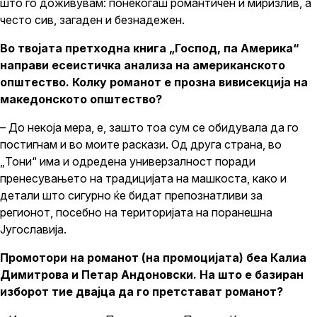
што го доживувам: понекогаш романтичен и миризлив, а
често сив, загаден и безнадежен.
Во твојата претходна книга „Господ, па Америка“
направи есеистичка анализа на американското
општество. Колку романот е прозна вивисекција на
македонското општество?
– До некоја мера, е, зашто тоа сум се обидувала да го
постигнам и во моите раскази. Од друга страна, во
„Тони“ има и одредена универзалност поради
пренесувањето на традицијата на машкоста, како и
детали што сигурно ќе бидат препознатливи за
регионот, посебно на територијата на поранешна
Југославија.
Промотори на романот (на промоцијата) беа Калиа
Димитрова и Петар Андоновски. На што е базиран
изборот тие двајца да го претстават романот?