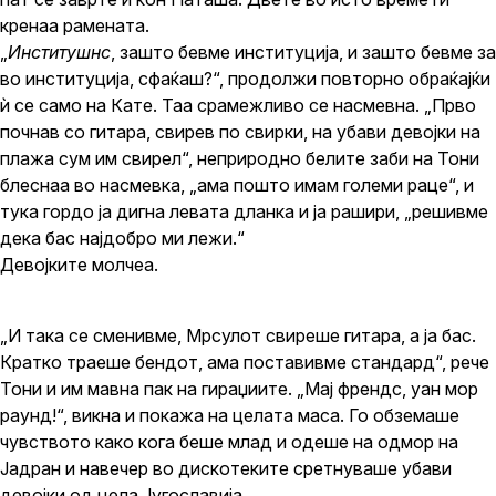
кренаа рамената.
„
Институшнс
, зашто бевме институција, и зашто бевме за
во институција, сфаќаш?“, продолжи повторно обраќајќи
ѝ се само на Кате. Таа срамежливо се насмевна. „Прво
почнав со гитара, свирев по свирки, на убави девојки на
плажа сум им свирел“, неприродно белите заби на Тони
блеснаа во насмевка, „ама пошто имам големи раце“, и
тука гордо ја дигна левата дланка и ја рашири, „решивме
дека бас најдобро ми лежи.“
Девојките молчеа.
„И така се сменивме, Мрсулот свиреше гитара, а ја бас.
Кратко траеше бендот, ама поставивме стандард“, рече
Тони и им мавна пак на гираџиите. „Мај френдс, уан мор
раунд!“, викна и покажа на целата маса. Го обземаше
чувството како кога беше млад и одеше на одмор на
Јадран и навечер во дискотеките сретнуваше убави
девојки од цела Југославија.