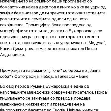
Излегувањето на романот беше проследено со
бомбастична најава дека тоа е книга која ќе ве удри од
земја и ќе ве натера да ги преиспитате општествените,
романтичните и семејните односи од нашето
секојдневие. Промоцијата беше проследена од
многубројни читатели на делата на Бужаровска, а се
одвиваше низ разговор што со авторката го водеа
поетесата, основачка и главна уредничка на „Медуза“,
Калиа Димитрова, и македонскиот писател Петар
Андоновски.
Промоцијата на романот „Тони“ се одржа во „Јавна
соба“ / Фотографија: Небојша Гелевски – Бане
Во овој период Румена Бужаровска е една од
најуспешните македонски современи писателки. Покрај
пишувањето се занимава со превод и предава
американска книжевност и преведување на
Филолошкиот факултет во Скопје. Нејзини книги се