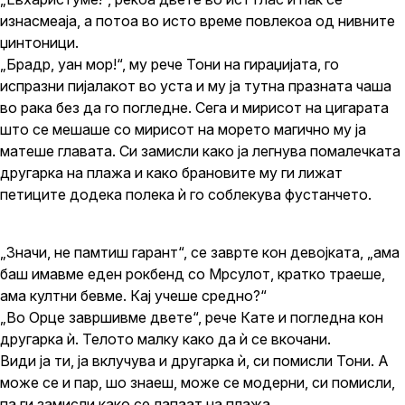
изнасмеаја, а потоа во исто време повлекоа од нивните
џинтоници.
„Брадр, уан мор!“, му рече Тони на гираџијата, го
испразни пијалакот во уста и му ја тутна празната чаша
во рака без да го погледне. Сега и мирисот на цигарата
што се мешаше со мирисот на морето магично му ја
матеше главата. Си замисли како ја легнува помалечката
другарка на плажа и како брановите му ги лижат
петиците додека полека ѝ го соблекува фустанчето.
„Значи, не памтиш гарант“, се заврте кон девојката, „ама
баш имавме еден рокбенд со Мрсулот, кратко траеше,
ама култни бевме. Кај учеше средно?“
„Во Орце завршивме двете“, рече Кате и погледна кон
другарка ѝ. Телото малку како да ѝ се вкочани.
Види ја ти, ја вклучува и другарка ѝ, си помисли Тони. А
може се и пар, шо знаеш, може се модерни, си помисли,
па ги замисли како се лапаат на плажа.