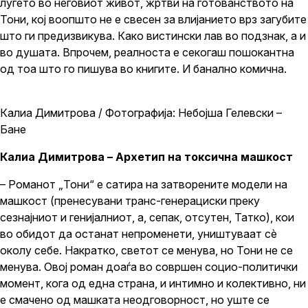
луѓето во неговиот живот, жртви на готованството на
Тони, кој воопшто не е свесен за влијанието врз загубите
што ги предизвикува. Како вистински лав во подзнак, а и
во душата. Впрочем, реалноста е секогаш пошокантна
од тоа што го пишува во книгите. И банално комична.
Калиа Димитрова / Фотографија: Небојша Гелевски –
Бане
Калиа Димитрова – Архетип на токсична машкост
– Романот „Тони“ е сатира на затворените модели на
машкост (пренесувани транс-генерациски преку
сезнајниот и генијалниот, а, сепак, отсутен, Татко), кои
во обидот да останат непроменети, уништуваат сѐ
околу себе. Накратко, светот се менува, но Тони не се
менува. Овој роман доаѓа во совршен социо-политички
момент, кога од една страна, и интимно и колективно, ни
е смачено од машката неодговорност, но уште се