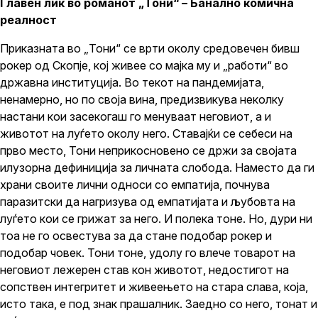
Главен лик во романот „Тони“ – Банално комична
реалност
Приказната во „Тони“ се врти околу средовечен бивш
рокер од Скопје, кој живее со мајка му и „работи“ во
државна институција. Во текот на пандемијата,
ненамерно, но по своја вина, предизвикува неколку
настани кои засекогаш го менуваат неговиот, а и
животот на луѓето околу него. Ставајќи се себеси на
прво место, Тони неприкосновено се држи за својата
илузорна дефиниција за личната слобода. Наместо да ги
храни своите лични односи со емпатија, почнува
паразитски да нагризува од емпатијата и љубовта на
луѓето кои се грижат за него. И полека тоне. Но, дури ни
тоа не го освестува за да стане подобар рокер и
подобар човек. Тони тоне, удолу го влече товарот на
неговиот лежерен став кон животот, недостигот на
сопствен интегритет и живеењето на стара слава, која,
исто така, е под знак прашалник. Заедно со него, тонат и