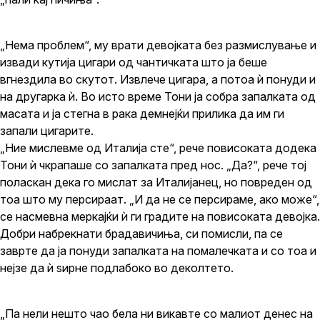
„Нема проблем“, му врати девојката без размислување и
извади кутија цигари од чантичката што ја беше
вгнездила во скутот. Извлече цигара, а потоа ѝ понуди и
на другарка ѝ. Во исто време Тони ја собра запалката од
масата и ја стегна в рака демнејќи прилика да им ги
запали цигарите.
„Ние мислевме од Италија сте“, рече повисоката додека
Тони ѝ чкрапаше со запалката пред нос. „Да?“, рече тој
поласкан дека го мислат за Италијанец, но повреден од
тоа што му персираат. „И да не се персираме, ако може“,
се насмевна меркајќи ѝ ги градите на повисоката девојка.
Добри набрекнати брадавичиња, си помисли, па се
заврте да ја понуди запалката на помалечката и со тоа и
нејзе да ѝ ѕирне подлабоко во деколтето.
„Па нели нешто чао бела ни викавте со малиот денес на