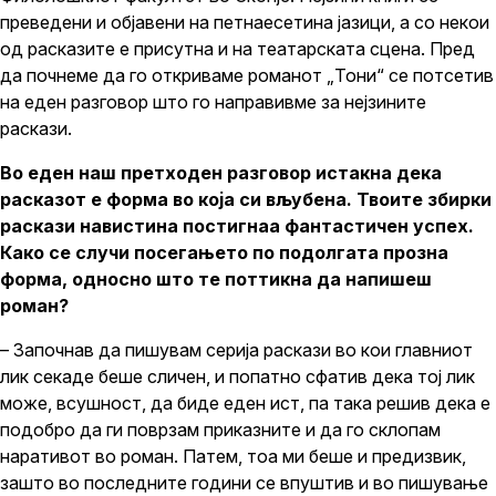
преведени и објавени на петнаесетина јазици, а со некои
од расказите е присутна и на театарската сцена. Пред
да почнеме да го откриваме романот „Тони“ се потсетив
на еден разговор што го направивме за нејзините
раскази.
Во еден наш претходен разговор истакна дека
расказот е форма во која си вљубена. Твоите збирки
раскази навистина постигнаа фантастичен успех.
Како се случи посегањето по подолгата прозна
форма, односно што те поттикна да напишеш
роман?
– Започнав да пишувам серија раскази во кои главниот
лик секаде беше сличен, и попатно сфатив дека тој лик
може, всушност, да биде еден ист, па така решив дека е
подобро да ги поврзам приказните и да го склопам
наративот во роман. Патем, тоа ми беше и предизвик,
зашто во последните години се впуштив и во пишување