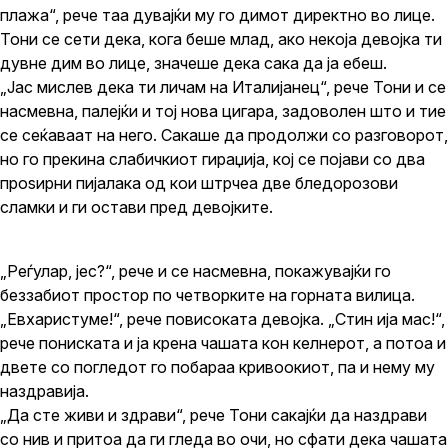
плажа“, рече таа дувајќи му го димот директно во лице.
Тони се сети дека, кога беше млад, ако некоја девојка ти
дувне дим во лице, значеше дека сака да ја ебеш.
„Јас мислев дека ти личам на Италијанец“, рече Тони и се
насмевна, палејќи и тој нова цигара, задоволен што и тие
се сеќаваат на него. Сакаше да продолжи со разговорот,
но го прекина слабичкиот гираџија, кој се појави со два
проѕирни пијалака од кои штрчеа две бледорозови
сламки и ги остави пред девојките.
„Реѓулар, јес?“, рече и се насмевна, покажувајќи го
беззабиот простор по четворките на горната вилица.
„Евхаристуме!“, рече повисоката девојка. „Стин ија мас!“,
рече пониската и ја крена чашата кон келнерот, а потоа и
двете со погледот го побараа кривоокиот, па и нему му
наздравија.
„Да сте живи и здрави“, рече Тони сакајќи да наздрави
со нив и притоа да ги гледа во очи, но сфати дека чашата