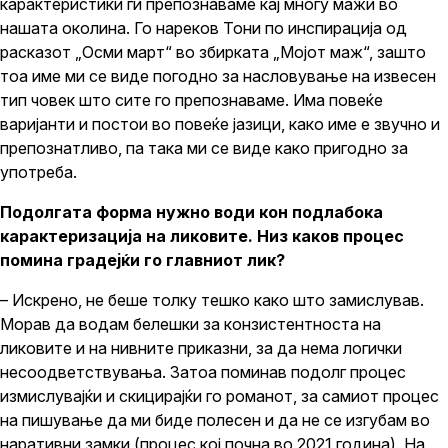
карактеристики ги препознаваме кај многу мажи во
нашата околина. Го нареков Тони по инспирација од
расказот „Осми март“ во збирката „Мојот маж“, зашто
тоа име ми се виде погодно за насловување на извесен
тип човек што сите го препознаваме. Има повеќе
варијанти и постои во повеќе јазици, како име е звучно и
препознатливо, па така ми се виде како пригодно за
употреба.
Подолгата форма нужно води кон подлабока
карактеризација на ликовите. Низ каков процес
помина градејќи го главниот лик?
– Искрено, не беше толку тешко како што замислував.
Морав да водам белешки за конзистентноста на
ликовите и на нивните приказни, за да нема логички
несоодветствувања. Затоа поминав подолг процес
измислувајќи и скицирајќи го романот, за самиот процес
на пишување да ми биде полесен и да не се изгубам во
наративни замки (процес кој почна во 2021 година). На