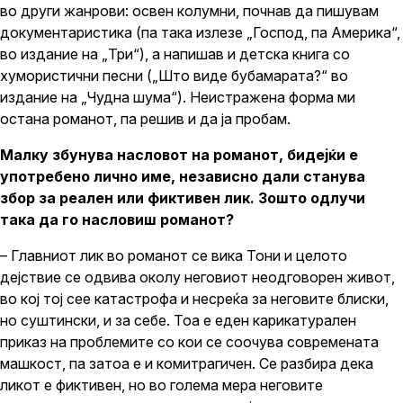
во други жанрови: освен колумни, почнав да пишувам
документаристика (па така излезе „Господ, па Америка“,
во издание на „Три“), а напишав и детска книга со
хумористични песни („Што виде бубамарата?“ во
издание на „Чудна шума“). Неистражена форма ми
остана романот, па решив и да ја пробам.
Малку збунува насловот на романот, бидејќи е
употребено лично име, независно дали станува
збор за реален или фиктивен лик. Зошто одлучи
така да го насловиш романот?
– Главниот лик во романот се вика Тони и целото
дејствие се одвива околу неговиот неодговорен живот,
во кој тој сее катастрофа и несреќа за неговите блиски,
но суштински, и за себе. Тоа е еден карикатурален
приказ на проблемите со кои се соочува современата
машкост, па затоа е и комитрагичен. Се разбира дека
ликот е фиктивен, но во голема мера неговите