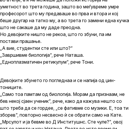
уметност во трета година, зашто во меѓувреме умре
професорот што му предаваше во прва и втора и кој
беше другар на татко му, а во трета го замени една кучка
што не сакаше да му даде преодна.
Но девојките ништо не рекоа, што го збуни, па им
постави прашање.
„А вие, студентки сте или што?“
„Завршивме биологија“, рече Наташа.
„Едноплазматичен ретикулум“, рече Тони.
Девојките збунето го погледнаа и се напија од џин-
тониците.
„Само тоа памтам од биологија. Морам да признаам, не
бев некој сјаен ученик“, рече, како да кажува нешто со
што треба да се гордее, „се фативме со музики. Е, тоа ти
зборев“, повторно несвесно ѝ се обрати само на Кате.
„Мрсулот и ја бевме во Д Институшнс. Сте чуле?“, овој
пат се заврте и кон Наташа. Двете во исто време ги