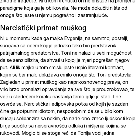
životne tragedije. Ni u kom trenutku on ne pristaje na promjenu
paradigme koja ga je oblikovala. Ne može dokučiti ništa od
onoga što jeste u njemu pogrešno i zastranjujuće.
Narcistički primat muškog
Ni u momentu kada ga majka Evgenija, na samrtnoj postelji,
suočava sa ocem koji je jednako tako bio predstavnik
patrijarhalnog predatorstva, Toni ne nalazi u sebi mogućnost
da se senzibilizira, da shvati u kojoj je mjeri pogrešan njegov
put. Ali lik majke u tom smislu jeste uspio literarni kontrast,
kojim se bar malo ublažava crnilo onoga što Toni predstavlja.
Zagledan u primat muškog kao neprikosnovenog prava, on
vrlo brzo pronalazi opravdanje za sve što je prouzrokovao, te
već u sljedećem koraku nastavlja tamo gdje je stao. I ne
osvrće se. Narcistička i edipovska potka od kojih je sazdan
čine ga potpunim idiotom, nesposobnim da se u bilo kom
slučaju solidarizira sa nekim, da nađe ono zrnce ljudskosti koje
bi ga suočilo sa neispravnošću odluka i mišljenja kojima se
rukovodi. Moglo bi se stoga reći da Tonija vodi jedna