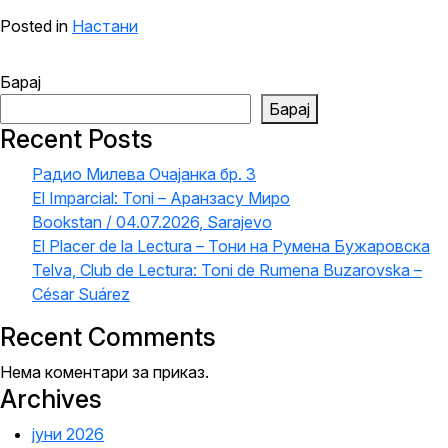
Posted in
Настани
Барај
Барај
Recent Posts
Радио Милева Очајанка бр. 3
El Imparcial: Toni – Аранзасу Миро
Bookstan / 04.07.2026, Sarajevo
El Placer de la Lectura – Тони на Румена Бужаровска
Telva, Club de Lectura: Toni de Rumena Buzarovska –
César Suárez
Recent Comments
Нема коментари за приказ.
Archives
јуни 2026