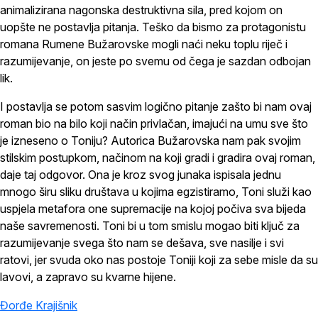
animalizirana nagonska destruktivna sila, pred kojom on
uopšte ne postavlja pitanja. Teško da bismo za protagonistu
romana Rumene Bužarovske mogli naći neku toplu riječ i
razumijevanje, on jeste po svemu od čega je sazdan odbojan
lik.
I postavlja se potom sasvim logično pitanje zašto bi nam ovaj
roman bio na bilo koji način privlačan, imajući na umu sve što
je izneseno o Toniju? Autorica Bužarovska nam pak svojim
stilskim postupkom, načinom na koji gradi i gradira ovaj roman,
daje taj odgovor. Ona je kroz svog junaka ispisala jednu
mnogo širu sliku društava u kojima egzistiramo, Toni služi kao
uspjela metafora one supremacije na kojoj počiva sva bijeda
naše savremenosti. Toni bi u tom smislu mogao biti ključ za
razumijevanje svega što nam se dešava, sve nasilje i svi
ratovi, jer svuda oko nas postoje Toniji koji za sebe misle da su
lavovi, a zapravo su kvarne hijene.
Đorđe Krajišnik