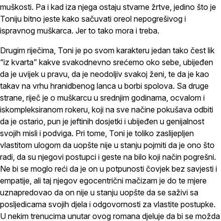
muškosti. Pa i kad iza njega ostaju stvarne žrtve, jedino što je
Toniju bitno jeste kako sačuvati oreol nepogrešivog i
ispravnog muškarca. Jer to tako mora i treba.
Drugim riječima, Toni je po svom karakteru jedan tako čest lik
“iz kvarta” kakve svakodnevno srećemo oko sebe, ubijeđen
da je uvijek u pravu, da je neodoljiv svakoj ženi, te da je kao
takav na vrhu hranidbenog lanca u borbi spolova. Sa druge
strane, riječ je o muškarcu u srednjim godinama, ocvalom i
iskompleksiranom rokeru, koji na sve načine pokušava odbiti
da je ostario, pun je jeftinih dosjetki i ubijeđen u genijalnost
svojih misli i podviga. Pri tome, Toni je toliko zaslijepljen
vlastitom ulogom da uopšte nije u stanju pojmiti da je ono što
radi, da su njegovi postupci i geste na bilo koji način pogrešni.
Ne bi se moglo reći da je on u potpunosti čovjek bez savjesti i
empatije, ali taj njegov egocentrični mačizam je do te mjere
uznapredovao da on nije u stanju uopšte da se saživi sa
posljedicama svojih djela i odgovornosti za vlastite postupke.
U nekim trenucima unutar ovog romana djeluje da bi se možda