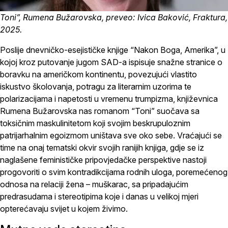
Toni”, Rumena Bužarovska, preveo: Ivica Baković, Fraktura,
2025.
Poslije dnevničko-esejističke knjige “Nakon Boga, Amerika”, u
kojoj kroz putovanje jugom SAD-a ispisuje snažne stranice o
boravku na američkom kontinentu, povezujući vlastito
iskustvo školovanja, potragu za literarnim uzorima te
polarizacijama i napetosti u vremenu trumpizma, književnica
Rumena Bužarovska nas romanom “Toni” suočava sa
toksičnim maskulinitetom koji svojim beskrupuloznim
patrijarhalnim egoizmom uništava sve oko sebe. Vraćajući se
time na onaj tematski okvir svojih ranijih knjiga, gdje se iz
naglašene feminističke pripovjedačke perspektive nastoji
progovoriti o svim kontradikcijama rodnih uloga, poremećenog
odnosa na relaciji žena – muškarac, sa pripadajućim
predrasudama i stereotipima koje i danas u velikoj mjeri
opterećavaju svijet u kojem živimo.