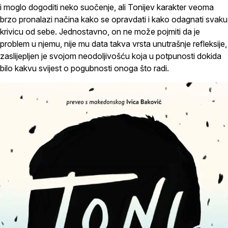
i moglo dogoditi neko suočenje, ali Tonijev karakter veoma
brzo pronalazi načina kako se opravdati i kako odagnati svaku
krivicu od sebe. Jednostavno, on ne može pojmiti da je
problem u njemu, nije mu data takva vrsta unutrašnje refleksije,
zaslijepljen je svojom neodoljivošću koja u potpunosti dokida
bilo kakvu svijest o pogubnosti onoga što radi.