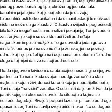
Rumena Bužarovska, ispisujući ovaj roman, dojmljivo prikazuje
jednog posve banalnog tipa, okruženog jednako tako
banalnim prijateljima, koji je ubijeđen da je u svojoj
falocentričnosti toliko unikatan i da u manifestaciji te muškosti
ništa ne može da ga zaustavi. Odsustvo svijesti o pogrešnosti,
bilo kakva mogućnost samoanalize i pokajanja, Tonija vode u
zastranjivanje kojim se sve što radi i želi podređuje
nagonskom impulsu mužjaka. To ga dovodi u jedan gotovo
mrzilački odnos prema svemu što je žensko, jer ne poznaje
odnos koji nije prožet igrama i ucjenama, on determiniše rodne
uloge u toj mjeri da sve nastoji podrediti sebi.
I kada njegovom krivicom u saobraćajnoj nesreći gine njegova
partnerica Tamara i kada svojom neodgovornošću u stan
majke, sa kojom živi, donosi koronu koja je naposlijetku ubija,
Toni ostaje “na visini” zadatka. O sebi misli da je on žrtva, da je
patnik kojeg su okolnosti dovele do situacija u kojima se
nesreće događaju. Bivajući potpuni luzer, ali pri tome po druge
opasan luzer, Toni nastavlja svoju priču i nakon što se dogode