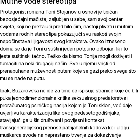
Mutne vode stereotipa
Protagonist romana Toni Stojanov u osnovi je tipičan
bezosjećajni mačista, zaljubljen u sebe, sam svoj centar
svijeta, koji ne prezajući pred bilo čim, nastoji plivati u mutnim
vodama rodnih stereotipa pokazujući svu raskoš svojih
nepočinstava i ljigavosti svog karaktera. Ovako izneseno
doima se da je Toni u suštini jedan potpuno odbojan lik i to
jeste suštinski tačno. Teško da bismo Tonija mogli doživjeti i
tumačiti na neki drugačiji način. Sve u njemu vrišti od
prenapuhane muževnosti putem koje se gazi preko svega što
mu se nađe na putu.
Ipak, Bužarovska ne ide za time da ispisuje stranice koje će biti
puka jednodimenzionalna kritika seksualnog predatorstva i
proračunatog psihičkog nasilja kojem je Toni sklon, već daje
uvjerljivu karakterizaciju lika ovog pedesetogodišnjaka,
stavljajući ga u širi društveni i povijesni kontekst
transgeneracijskog prenosa patrijahalnih kodova koji ulogu
muškarca svode na neprestano trvenje za dokazivanje